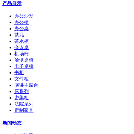
产品展示
办公沙发
办公椅
办公桌
茶几
茶水柜
会议桌
机场椅
洽谈桌椅
电子桌椅
书柜
文件柜
演讲主席台
床系列
密集柜
法院系列
定制家具
新闻动态