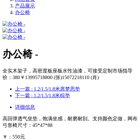
产品展示
办公椅
办公椅 -
全实木架子，高密度板座板水性油漆，可接受定制市场指导
价：380￥13995718800 (张)15072218110 (肖)
上一篇
: 1.2/1.5/1.8米席梦思垫
下一篇
: 1.2/1.5/1.8米棕垫
详细信息
高回弹透气坐垫，饱满坐感，耐磨耐刮。支持颜色定做，网布
弓形椅尺寸：45*47*88
￥：550元