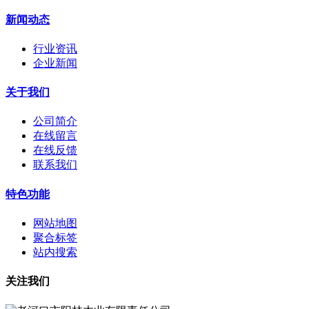
新闻动态
行业资讯
企业新闻
关于我们
公司简介
在线留言
在线反馈
联系我们
特色功能
网站地图
聚合标签
站内搜索
关注我们