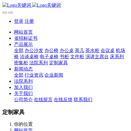
登录
注册
网站首页
省招标证书
产品展示
全部
办公沙发
办公椅
办公桌
茶几
茶水柜
会议桌
机场
椅
洽谈桌椅
电子桌椅
书柜
文件柜
演讲主席台
床系列
密集柜
法院系列
定制家具
新闻动态
全部
行业资讯
企业新闻
法院系列
加入我们
关于我们
公司简介
在线留言
在线反馈
联系我们
定制家具
你的位置
网站首页