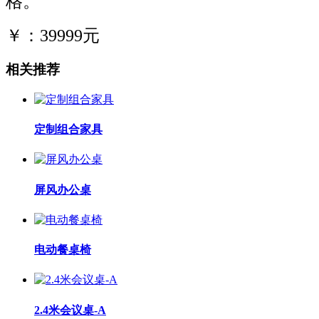
格。
￥：39999元
相关推荐
定制组合家具
屏风办公桌
电动餐桌椅
2.4米会议桌-A