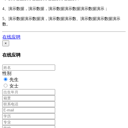
4、演示数据，演示数据，演示数据演示数据演示数据演示；
5、演示数据演示数据演，演示数据演示数、演示数据演示数据演示
数。
在线应聘
×
在线应聘
性别
先生
女士