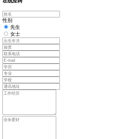
在线应聘
性别
先生
女士