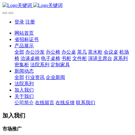
登录
注册
网站首页
省招标证书
产品展示
全部
办公沙发
办公椅
办公桌
茶几
茶水柜
会议桌
机场
椅
洽谈桌椅
电子桌椅
书柜
文件柜
演讲主席台
床系列
密集柜
法院系列
定制家具
新闻动态
全部
行业资讯
企业新闻
法院系列
加入我们
关于我们
公司简介
在线留言
在线反馈
联系我们
加入我们
市场推广