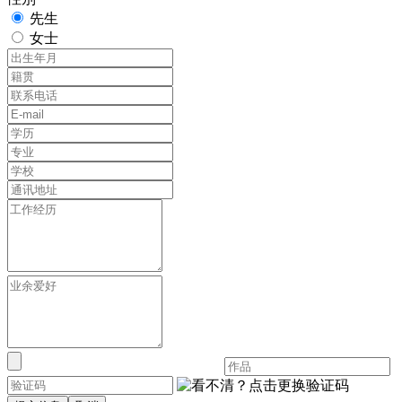
先生
女士