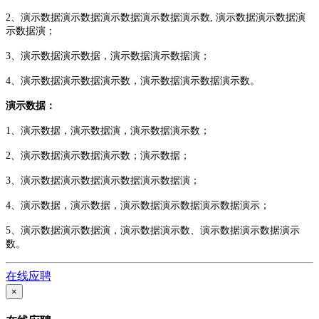
2、演示数据演示数据演示数据演示数据演示数, 演示数据演示数据演
示数据演；
3、演示数据演示数据，演示数据演示数据演；
4、演示数据演示数据演示数，演示数据演示数据演示数。
演示数据：
1、演示数据，演示数据演，演示数据演示数；
2、演示数据演示数据演示数；演示数据；
3、演示数据演示数据演示数据演示数据演；
4、演示数据，演示数据，演示数据演示数据演示数据演示；
5、演示数据演示数据演，演示数据演示数、演示数据演示数据演示
数。
在线应聘
×