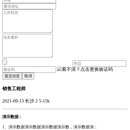
提交信息
取消
销售工程师
2021-09-13
长沙
2
5-15k
演示数据：
1、演示数据演示数据演示数据演示数，演示数据演；