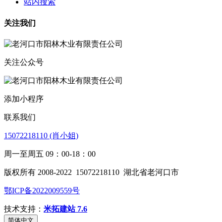
站内搜索
关注我们
关注公众号
添加小程序
联系我们
15072218110 (肖小姐)
周一至周五 09：00-18：00
版权所有 2008-2022
15072218110
湖北省老河口市
鄂ICP备2022009559号
技术支持：
米拓建站 7.6
简体中文