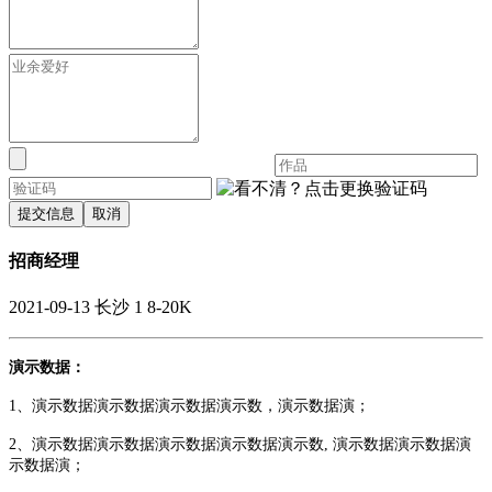
提交信息
取消
招商经理
2021-09-13
长沙
1
8-20K
演示数据：
1、演示数据演示数据演示数据演示数，演示数据演；
2、演示数据演示数据演示数据演示数据演示数, 演示数据演示数据演
示数据演；