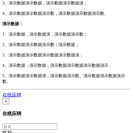
3、演示数据演示数据，演示数据演示数据演；
4、演示数据演示数据演示数，演示数据演示数据演示数。
演示数据：
1、演示数据，演示数据演，演示数据演示数；
2、演示数据演示数据演示数；演示数据；
3、演示数据演示数据演示数据演示数据演；
4、演示数据，演示数据，演示数据演示数据演示数据演示；
5、演示数据演示数据演，演示数据演示数、演示数据演示数据演示
数。
在线应聘
×
在线应聘
性别