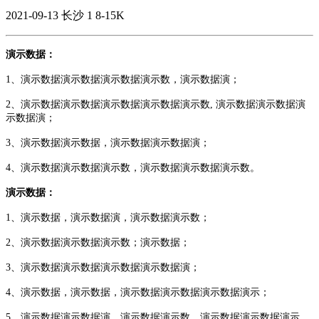
2021-09-13
长沙
1
8-15K
演示数据：
1、演示数据演示数据演示数据演示数，演示数据演；
2、演示数据演示数据演示数据演示数据演示数, 演示数据演示数据演
示数据演；
3、演示数据演示数据，演示数据演示数据演；
4、演示数据演示数据演示数，演示数据演示数据演示数。
演示数据：
1、演示数据，演示数据演，演示数据演示数；
2、演示数据演示数据演示数；演示数据；
3、演示数据演示数据演示数据演示数据演；
4、演示数据，演示数据，演示数据演示数据演示数据演示；
5、演示数据演示数据演，演示数据演示数、演示数据演示数据演示