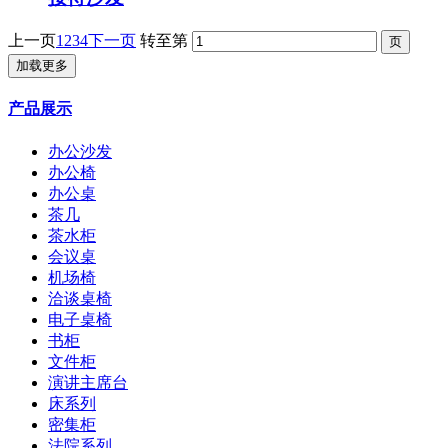
上一页
1
2
3
4
下一页
转至第
加载更多
产品展示
办公沙发
办公椅
办公桌
茶几
茶水柜
会议桌
机场椅
洽谈桌椅
电子桌椅
书柜
文件柜
演讲主席台
床系列
密集柜
法院系列