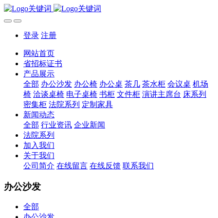
登录
注册
网站首页
省招标证书
产品展示
全部
办公沙发
办公椅
办公桌
茶几
茶水柜
会议桌
机场
椅
洽谈桌椅
电子桌椅
书柜
文件柜
演讲主席台
床系列
密集柜
法院系列
定制家具
新闻动态
全部
行业资讯
企业新闻
法院系列
加入我们
关于我们
公司简介
在线留言
在线反馈
联系我们
办公沙发
全部
办公沙发