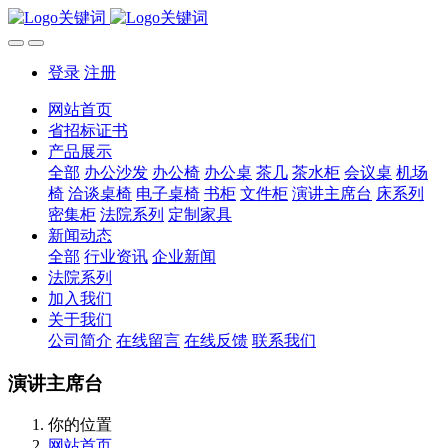
登录
注册
网站首页
省招标证书
产品展示
全部
办公沙发
办公椅
办公桌
茶几
茶水柜
会议桌
机场
椅
洽谈桌椅
电子桌椅
书柜
文件柜
演讲主席台
床系列
密集柜
法院系列
定制家具
新闻动态
全部
行业资讯
企业新闻
法院系列
加入我们
关于我们
公司简介
在线留言
在线反馈
联系我们
演讲主席台
你的位置
网站首页