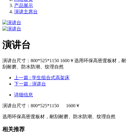
产品展示
演讲主席台
演讲台
演讲台尺寸：800*525*1150 1600￥选用环保高密度板材，耐
刮耐磨、防水防潮、纹理自然
上一篇
: 学生组合式高架床
下一篇
: 演讲台
详细信息
演讲台尺寸：800*525*1150 1600￥
选用环保高密度板材，耐刮耐磨、防水防潮、纹理自然
相关推荐