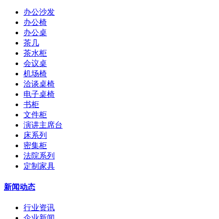
办公沙发
办公椅
办公桌
茶几
茶水柜
会议桌
机场椅
洽谈桌椅
电子桌椅
书柜
文件柜
演讲主席台
床系列
密集柜
法院系列
定制家具
新闻动态
行业资讯
企业新闻