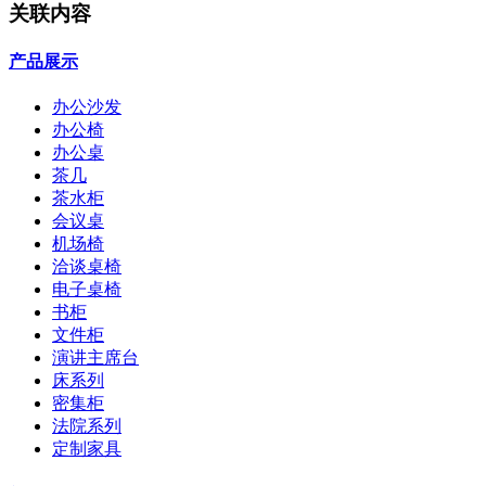
关联内容
产品展示
办公沙发
办公椅
办公桌
茶几
茶水柜
会议桌
机场椅
洽谈桌椅
电子桌椅
书柜
文件柜
演讲主席台
床系列
密集柜
法院系列
定制家具