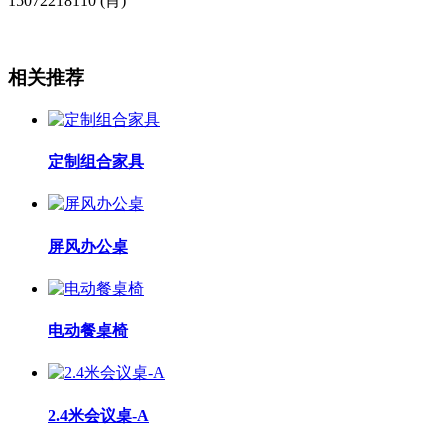
15072218110 (肖)
相关推荐
定制组合家具
屏风办公桌
电动餐桌椅
2.4米会议桌-A