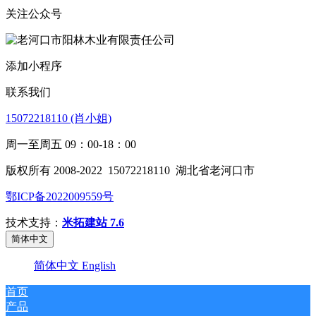
关注公众号
添加小程序
联系我们
15072218110 (肖小姐)
周一至周五 09：00-18：00
版权所有 2008-2022
15072218110
湖北省老河口市
鄂ICP备2022009559号
技术支持：
米拓建站 7.6
简体中文
简体中文
English
首页
产品