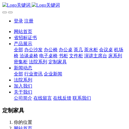
登录
注册
网站首页
省招标证书
产品展示
全部
办公沙发
办公椅
办公桌
茶几
茶水柜
会议桌
机场
椅
洽谈桌椅
电子桌椅
书柜
文件柜
演讲主席台
床系列
密集柜
法院系列
定制家具
新闻动态
全部
行业资讯
企业新闻
法院系列
加入我们
关于我们
公司简介
在线留言
在线反馈
联系我们
定制家具
你的位置
网站首页