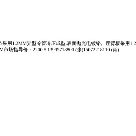
用1.2MM异型冷管冷压成型,表面抛光电镀铬。座背板采用1.2M
200￥13995718800 (张)15072218110 (肖)