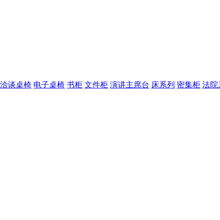
洽谈桌椅
电子桌椅
书柜
文件柜
演讲主席台
床系列
密集柜
法院