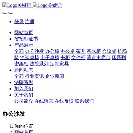
登录
注册
网站首页
省招标证书
产品展示
全部
办公沙发
办公椅
办公桌
茶几
茶水柜
会议桌
机场
椅
洽谈桌椅
电子桌椅
书柜
文件柜
演讲主席台
床系列
密集柜
法院系列
定制家具
新闻动态
全部
行业资讯
企业新闻
法院系列
加入我们
关于我们
公司简介
在线留言
在线反馈
联系我们
办公沙发
你的位置
网站首页