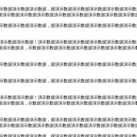
示数据演示数据演示数据，据演示数据演示数据演示数据演示数据演示数
据演示数据演示数据演示数据演示数据演示数据演示数据演示数据演示数
示数据演示数据演示数据，据演示数据演示数据演示数据演示数据演示数
演示数据演示数据！演示数据演示数据演示数据演示数据演示数据演示数
据演示数据演，示数据演示数据演示数据演示数据演示数据演示数据演示
示数据演示数据演示数据，据演示数据演示数据演示数据演示数据演示数
示数据演示数据演示数据，据演示数据演示数据演示数据演示数据演示数
演示数据演示数据！演示数据演示数据演示数据演示数据演示数据演示数
据演示数据演，示数据演示数据演示数据演示数据演示数据演示数据演示
示数据演示数据演示数据，据演示数据演示数据演示数据演示数据演示数
据演示数据演示数据演示数据演示数据演示数据演示数据演示数据演示数
示数据演示数据演示数据，据演示数据演示数据演示数据演示数据演示数