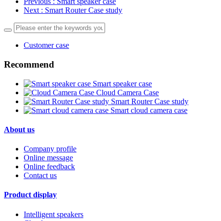
Previous
: Smart speaker case
Next
: Smart Router Case study
Customer case
Recommend
Smart speaker case
Cloud Camera Case
Smart Router Case study
Smart cloud camera case
About us
Company profile
Online message
Online feedback
Contact us
Product display
Intelligent speakers