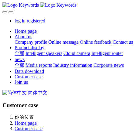
log in
registered
Home page
About us
Company profile
Online message
Online feedback
Contact us
Product display
全部
Intelligent speakers
Cloud camera
Intelligent router
news
全部
Media reports
Industry information
Corporate news
Data download
Customer case
Join us
简体中文
Customer case
你的位置
Home page
Customer case