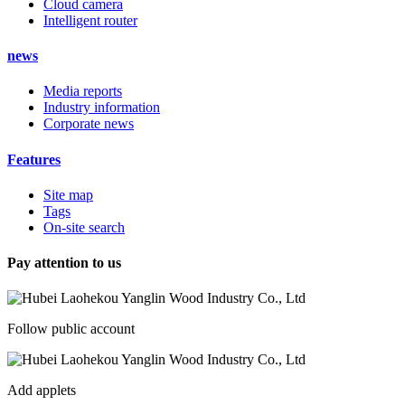
Cloud camera
Intelligent router
news
Media reports
Industry information
Corporate news
Features
Site map
Tags
On-site search
Pay attention to us
Follow public account
Add applets