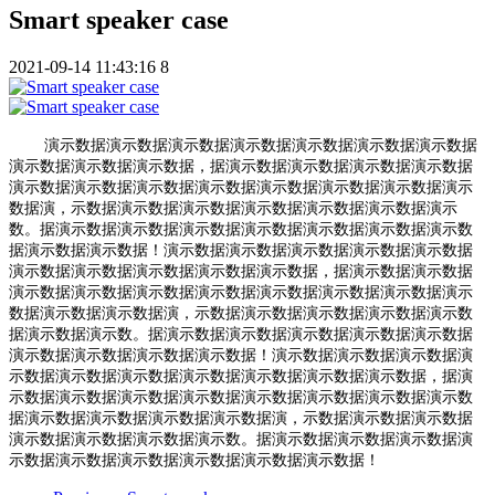
Smart speaker case
2021-09-14 11:43:16
8
演示数据演示数据演示数据演示数据演示数据演示数据演示数据
演示数据演示数据演示数据，据演示数据演示数据演示数据演示数据
演示数据演示数据演示数据演示数据演示数据演示数据演示数据演示
数据演，示数据演示数据演示数据演示数据演示数据演示数据演示
数。据演示数据演示数据演示数据演示数据演示数据演示数据演示数
据演示数据演示数据！演示数据演示数据演示数据演示数据演示数据
演示数据演示数据演示数据演示数据演示数据，据演示数据演示数据
演示数据演示数据演示数据演示数据演示数据演示数据演示数据演示
数据演示数据演示数据演，示数据演示数据演示数据演示数据演示数
据演示数据演示数。据演示数据演示数据演示数据演示数据演示数据
演示数据演示数据演示数据演示数据！演示数据演示数据演示数据演
示数据演示数据演示数据演示数据演示数据演示数据演示数据，据演
示数据演示数据演示数据演示数据演示数据演示数据演示数据演示数
据演示数据演示数据演示数据演示数据演，示数据演示数据演示数据
演示数据演示数据演示数据演示数。据演示数据演示数据演示数据演
示数据演示数据演示数据演示数据演示数据演示数据！